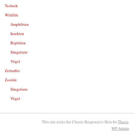
Technik
Wildlife
Amphibien
Insekten
Reptilien
Säugetiere
Vögel
Zeitraffer
Zoolife
Säugetiere
Vögel
This site rocks the Classic Responsive Skin for
Thesis
.
WP
Admin