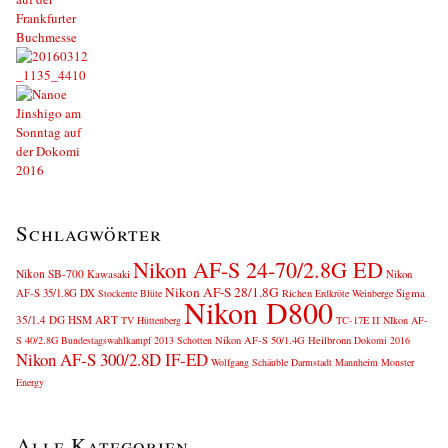
Schlagwörter
Nikon AF-S 24-70/2.8G ED
Nikon SB-700
Kawasaki
Nikon
Nikon AF-S 28/1.8G
AF-S 35/1.8G DX
Sigma
Stockente
Blüte
Richen
Erdkröte
Weinberge
Nikon D800
35/1.4 DG HSM ART
TV Hüttenberg
TC-17E II
NIkon AF-
S 40/2.8G
Bundestagswahlkampf 2013
Schotten
Nikon AF-S 50/1.4G
Heilbronn
Dokomi 2016
Nikon AF-S 300/2.8D IF-ED
Wolfgang Schäuble
Darmstadt
Mannheim
Monster
Energy
Alle Kategorien