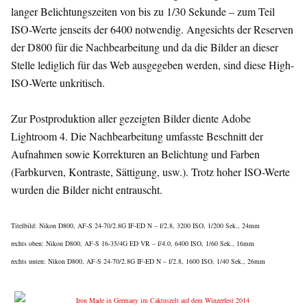
langer Belichtungszeiten von bis zu 1/30 Sekunde – zum Teil
ISO-Werte jenseits der 6400 notwendig. Angesichts der Reserven
der D800 für die Nachbearbeitung und da die Bilder an dieser
Stelle lediglich für das Web ausgegeben werden, sind diese High-
ISO-Werte unkritisch.
Zur Postproduktion aller gezeigten Bilder diente Adobe
Lightroom 4. Die Nachbearbeitung umfasste Beschnitt der
Aufnahmen sowie Korrekturen an Belichtung und Farben
(Farbkurven, Kontraste, Sättigung, usw.). Trotz hoher ISO-Werte
wurden die Bilder nicht entrauscht.
Titelbild: Nikon D800, AF-S 24-70/2.8G IF-ED N – f/2.8, 3200 ISO, 1/200 Sek., 24mm
rechts oben: Nikon D800, AF-S 16-35/4G ED VR – f/4.0, 6400 ISO, 1/60 Sek., 16mm
rechts unten: Nikon D800, AF-S 24-70/2.8G IF-ED N – f/2.8, 1600 ISO, 1/40 Sek., 26mm