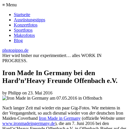
≡ Menu
Startseite
Ausrüstungstipps
Konzertfotos
Sportfotos
Makrofotos
Blog
photopippo.de
Hier wird bisher nur experimentiert… alles WORK IN
PROGRESS.
Iron Made In Germany bei den
Hard’n’Heavy Freunde Offenbach e.V.
by
Philipp
on
23. Mai 2016
Nach langer Zeit mal wieder ein paar Gig-Fotos. Wie meistens in
der Vergangenheit, so auch diesmal wieder von
der
deutschen Iron
Maiden-Coverband
Iron Made in Germany
(offizielle Website unter
www.ironmadeingermany.de
), die am 7. Juni 2016 bei den
Hard’n’Heavy Freunde Offenbach e.V. in Offenbach-Bieber auf der