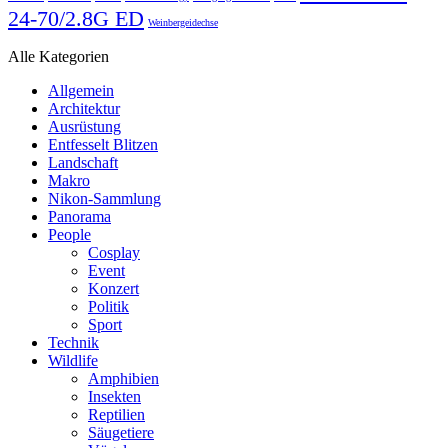
24-70/2.8G ED
Weinbergeidechse
Alle Kategorien
Allgemein
Architektur
Ausrüstung
Entfesselt Blitzen
Landschaft
Makro
Nikon-Sammlung
Panorama
People
Cosplay
Event
Konzert
Politik
Sport
Technik
Wildlife
Amphibien
Insekten
Reptilien
Säugetiere