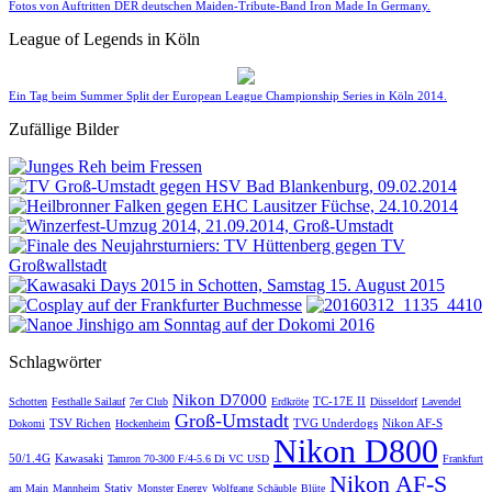
Fotos von Auftritten DER deutschen Maiden-Tribute-Band Iron Made In Germany.
League of Legends in Köln
Ein Tag beim Summer Split der European League Championship Series in Köln 2014.
Zufällige Bilder
Schlagwörter
Nikon D7000
Schotten
Festhalle Sailauf
7er Club
Erdkröte
TC-17E II
Düsseldorf
Lavendel
Groß-Umstadt
Dokomi
TSV Richen
Hockenheim
TVG Underdogs
Nikon AF-S
Nikon D800
Kawasaki
50/1.4G
Tamron 70-300 F/4-5.6 Di VC USD
Frankfurt
Nikon AF-S
Stativ
am Main
Mannheim
Monster Energy
Wolfgang Schäuble
Blüte