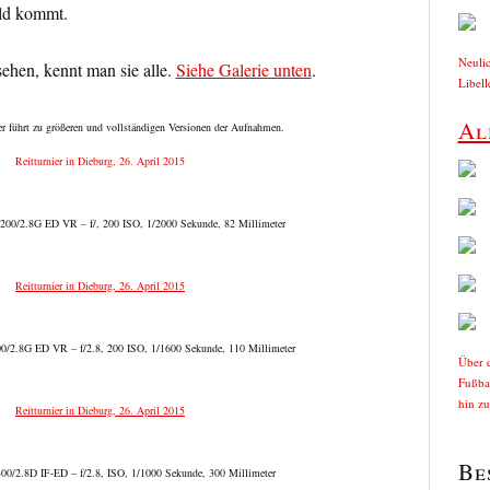
ild kommt.
Neuli
hen, kennt man sie alle.
Siehe Galerie unten
.
Libell
Al
er führt zu größeren und vollständigen Versionen der Aufnahmen.
200/2.8G ED VR – f/, 200 ISO, 1/2000 Sekunde, 82 Millimeter
0/2.8G ED VR – f/2.8, 200 ISO, 1/1600 Sekunde, 110 Millimeter
Über d
Fußbal
hin z
Be
0/2.8D IF-ED – f/2.8, ISO, 1/1000 Sekunde, 300 Millimeter