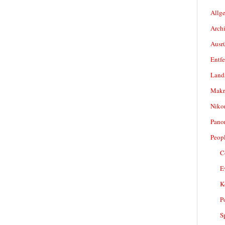
Allg
Archi
Ausr
Entfe
Land
Makr
Niko
Pano
Peop
C
E
K
P
S