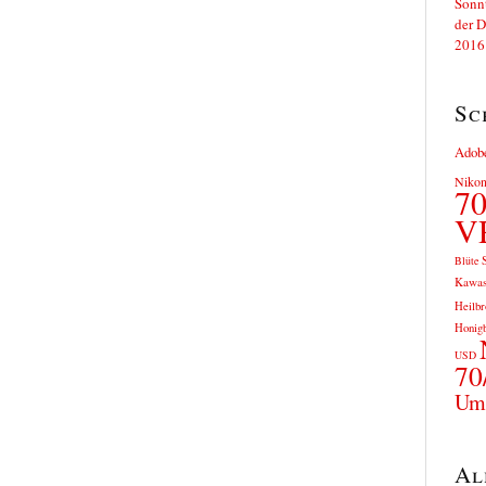
Sc
Adobe
Nikon
70
V
S
Blüte
Kawas
Heilbr
Honigb
USD
70
Ums
Al