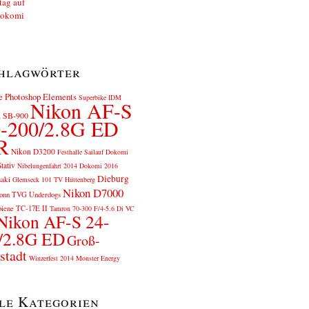
hlagwörter
 Photoshop Elements
Superbike IDM
Nikon AF-S
 SB-900
-200/2.8G ED
R
Nikon D3200
Festhalle Sailauf
Dokomi
tativ
Nibelungenfahrt 2014
Dokomi 2016
Dieburg
aki
Glemseck 101
TV Hüttenberg
Nikon D7000
onn
TVG Underdogs
iene
TC-17E II
Tamron 70-300 F/4-5.6 Di VC
Nikon AF-S 24-
/2.8G ED
Groß-
tadt
Winzerfest 2014
Monster Energy
le Kategorien