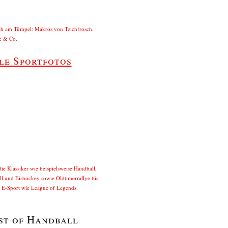
ch am Tümpel: Makros von Teichfrosch,
e & Co.
le Sportfotos
ie Klassiker wie beispielsweise Handball,
l und Eishockey sowie Oldtimerrallye bis
u E-Sport wie League of Legends.
st of Handball