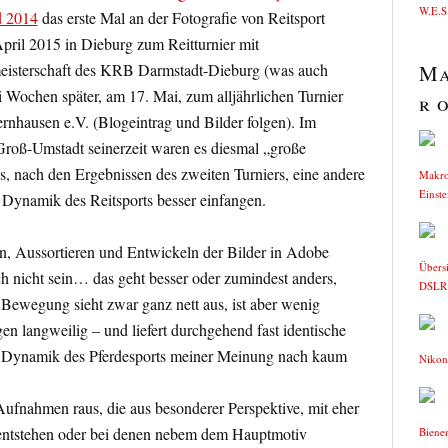
W.E.S.
d 2014
das erste Mal an der Fotografie von Reitsport
April 2015 in Dieburg zum Reitturnier mit
eisterschaft des KRB Darmstadt-Dieburg (was auch
Ma
 Wochen später, am 17. Mai, zum alljährlichen Turnier
r o
rnhausen e.V. (Blogeintrag und Bilder folgen). Im
Groß-Umstadt seinerzeit waren es diesmal „große
es, nach den Ergebnissen des zweiten Turniers, eine andere
Makro
Einste
 Dynamik des Reitsports besser einfangen.
n, Aussortieren und Entwickeln der Bilder in Adobe
Übers
 nicht sein… das geht besser oder zumindest anders,
DSLR
 Bewegung sieht zwar ganz nett aus, ist aber wenig
en langweilig – und liefert durchgehend fast identische
die Dynamik des Pferdesports meiner Meinung nach kaum
Nikon
Aufnahmen raus, die aus besonderer Perspektive, mit eher
ntstehen oder bei denen nebem dem Hauptmotiv
Biene