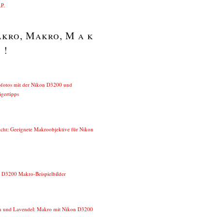
P.
kro, Makro, M a k
 !
fotos mit der Nikon D3200 und
igertipps
icht: Geeignete Makroobjektive für Nikon
 D3200 Makro-Beispielbilder
n und Lavendel: Makro mit Nikon D3200