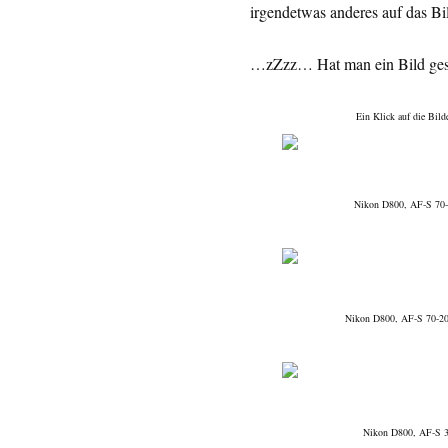
irgendetwas anderes auf das B
…zZzz… Hat man ein Bild gese
Ein Klick auf die Bild
Nikon D800, AF-S 70-
Nikon D800, AF-S 70-20
Nikon D800, AF-S 30