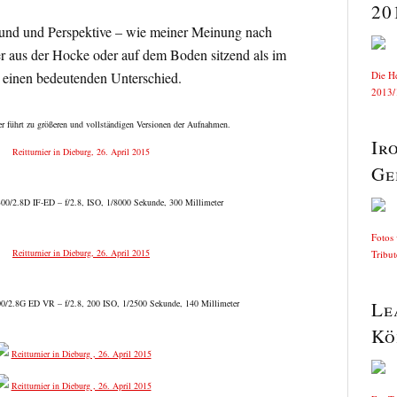
20
und und Perspektive – wie meiner Meinung nach
er aus der Hocke oder auf dem Boden sitzend als im
 einen bedeutenden Unterschied.
Die H
2013/1
er führt zu größeren und vollständigen Versionen der Aufnahmen.
Ir
Ge
0/2.8D IF-ED – f/2.8, ISO, 1/8000 Sekunde, 300 Millimeter
Fotos
Tribu
0/2.8G ED VR – f/2.8, 200 ISO, 1/2500 Sekunde, 140 Millimeter
Le
Kö