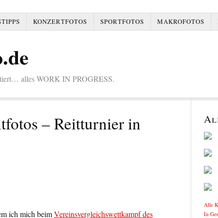
TIPPS
KONZERTFOTOS
SPORTFOTOS
MAKROFOTOS
.de
mentiert… alles WORK IN PROGRESS.
Al
tfotos – Reitturnier in
Alle 
dem ich mich beim
Vereinsvergleichswettkampf des
In Ge