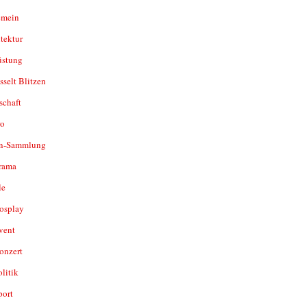
emein
tektur
üstung
sselt Blitzen
schaft
o
n-Sammlung
rama
le
osplay
vent
onzert
olitik
port