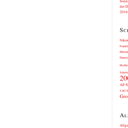
Sc
Niko
Frankf
Hütten
Darmst
Heilbr
Schott
20
AF-S
5.6G 
Gro
Al
Allg