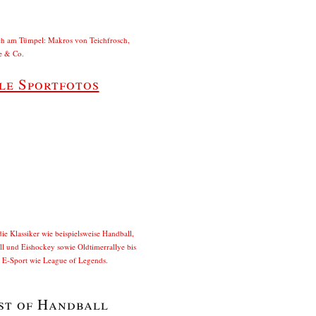
ch am Tümpel: Makros von Teichfrosch,
e & Co.
le Sportfotos
ie Klassiker wie beispielsweise Handball,
l und Eishockey sowie Oldtimerrallye bis
u E-Sport wie League of Legends.
st of Handball