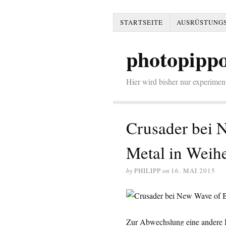
STARTSEITE
AUSRÜSTUNGS
photopippo
Hier wird bisher nur experi
Crusader bei 
Metal in Weih
by
PHILIPP
on
16. MAI 2015
Zur Abwechslung eine andere 