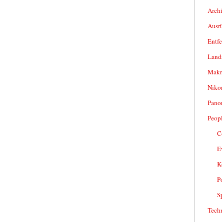
Archi
Ausr
Entfe
Land
Makr
Niko
Pano
Peop
C
E
K
P
S
Tech