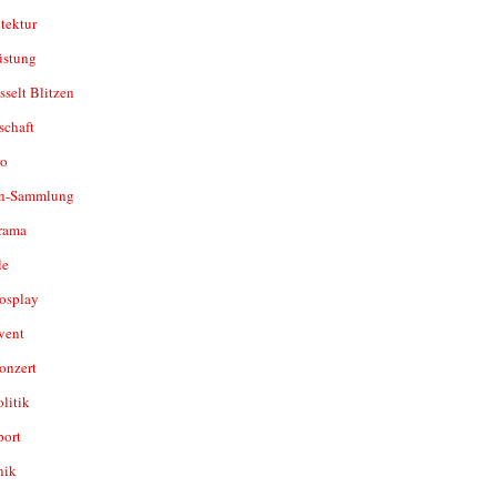
tektur
üstung
sselt Blitzen
schaft
o
n-Sammlung
rama
le
osplay
vent
onzert
olitik
port
nik