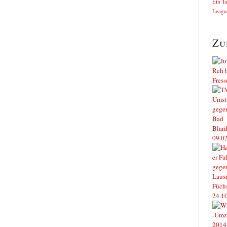
Ein T
Leagu
Zu