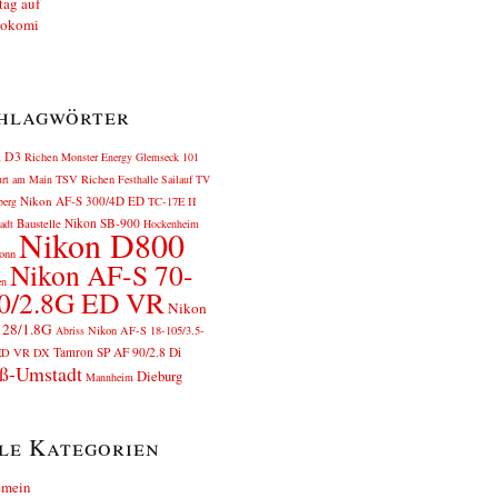
hlagwörter
n D3
Richen
Monster Energy
Glemseck 101
urt am Main
TSV Richen
Festhalle Sailauf
TV
Nikon AF-S 300/4D ED
berg
TC-17E II
Baustelle
Nikon SB-900
adt
Hockenheim
Nikon D800
onn
Nikon AF-S 70-
en
0/2.8G ED VR
Nikon
 28/1.8G
Abriss
Nikon AF-S 18-105/3.5-
Tamron SP AF 90/2.8 Di
ED VR DX
ß-Umstadt
Dieburg
Mannheim
le Kategorien
emein