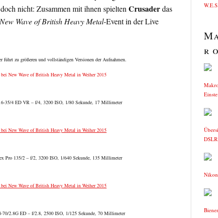
W.E.S.
Crusader
 doch nicht: Zusammen mit ihnen spielten
das
New Wave of British Heavy Metal
-Event in der Live
Ma
r o
er führt zu größeren und vollständigen Versionen der Aufnahmen.
Makro
Einste
6-35/4 ED VR – f/4, 3200 ISO, 1/80 Sekunde, 17 Millimeter
Übers
DSLR
 Pro 135/2 – f/2, 3200 ISO, 1/640 Sekunde, 135 Millimeter
Nikon
Biene
70/2.8G ED – f/2.8, 2500 ISO, 1/125 Sekunde, 70 Millimeter