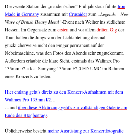
Die zweite Station der „maiden’schen“ Frühjahrstour führte
Iron
Made in Germany
zusammen mit
Crusaider
zum
„Legends – New
Wave of British Heavy Metal“
-Event nach Weiher ins südlichste
Hessen. Im Gegensatz zum
ersten
und vor allem
dritten Gig
der
Tour, hatten die Jungs von der Lichtabteilung diesmal
glücklicherweise nicht den Finger permanent auf der
Nebelmaschine, was den Fotos des Abends sehr zugutekommt.
Außerdem erlaubte die klare Sicht, erstmals das Walimex Pro
135mm f/2 a.k.a. Samyang 135mm F2,0 ED UMC im Rahmen
eines Konzerts zu testen.
Hier entlang geht’s direkt zu den Konzert-Aufnahmen mit dem
Walimex Pro 135mm f/2
…
…und
über diese Abkürzung geht’s zur vollständigen Galerie am
Ende des Blogbeitrags
.
Üblicherweise besteht
meine Ausrüstung zur Konzertfotografie