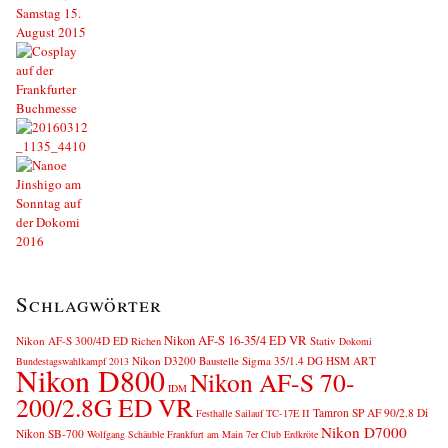
Schlagwörter
Nikon AF-S 16-35/4 ED VR
Nikon AF-S 300/4D ED
Stativ
Richen
Dokomi
Nikon D3200
Baustelle
Sigma 35/1.4 DG HSM ART
Bundestagswahlkampf 2013
Nikon D800
Nikon AF-S 70-
IDM
200/2.8G ED VR
Tamron SP AF 90/2.8 Di
Festhalle Sailauf
TC-17E II
Nikon D7000
Nikon SB-700
Wolfgang Schäuble
Frankfurt am Main
7er Club
Erdkröte