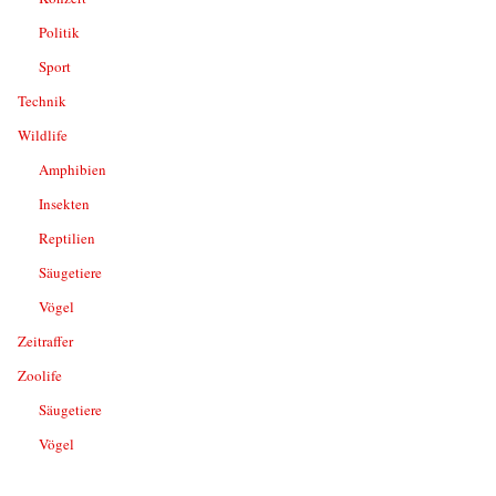
Politik
Sport
Technik
Wildlife
Amphibien
Insekten
Reptilien
Säugetiere
Vögel
Zeitraffer
Zoolife
Säugetiere
Vögel