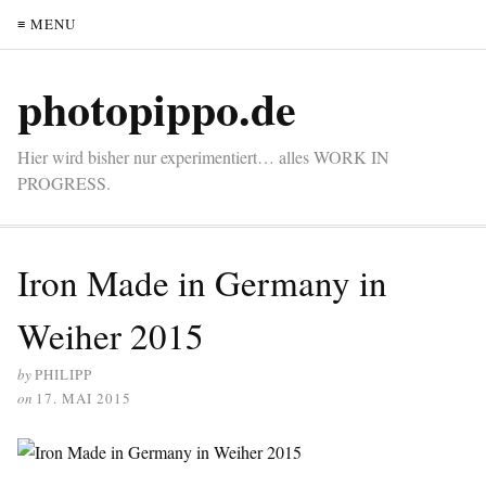
≡ MENU
photopippo.de
Hier wird bisher nur experimentiert… alles WORK IN
PROGRESS.
Iron Made in Germany in
Weiher 2015
by
PHILIPP
on
17. MAI 2015