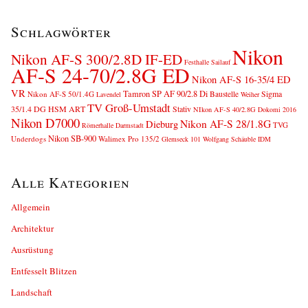
Schlagwörter
Nikon
Nikon AF-S 300/2.8D IF-ED
Festhalle Sailauf
AF-S 24-70/2.8G ED
Nikon AF-S 16-35/4 ED
VR
Tamron SP AF 90/2.8 Di
Sigma
Nikon AF-S 50/1.4G
Baustelle
Lavendel
Weiher
TV Groß-Umstadt
35/1.4 DG HSM ART
Stativ
NIkon AF-S 40/2.8G
Dokomi 2016
Nikon D7000
Nikon AF-S 28/1.8G
Dieburg
TVG
Römerhalle
Darmstadt
Nikon SB-900
Underdogs
Walimex Pro 135/2
Glemseck 101
Wolfgang Schäuble
IDM
Alle Kategorien
Allgemein
Architektur
Ausrüstung
Entfesselt Blitzen
Landschaft