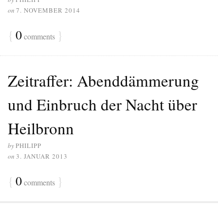
on
7. NOVEMBER 2014
{
0
}
comments
Zeitraffer: Abenddämmerung
und Einbruch der Nacht über
Heilbronn
by
PHILIPP
on
3. JANUAR 2013
{
0
}
comments