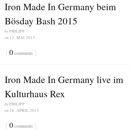
Iron Made In Germany beim
Bösday Bash 2015
by
PHILIPP
on
13. MAI 2015
{
0
}
comments
Iron Made In Germany live im
Kulturhaus Rex
by
PHILIPP
on
26. APRIL 2015
{
0
}
comments