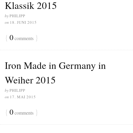
Klassik 2015
by
PHILIPP
on
18. JUNI 2015
{
0
}
comments
Iron Made in Germany in
Weiher 2015
by
PHILIPP
on
17. MAI 2015
{
0
}
comments