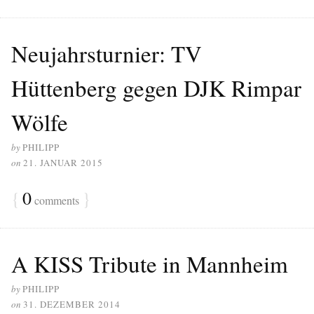
Neujahrsturnier: TV
Hüttenberg gegen DJK Rimpar
Wölfe
by
PHILIPP
on
21. JANUAR 2015
{
0
}
comments
A KISS Tribute in Mannheim
by
PHILIPP
on
31. DEZEMBER 2014