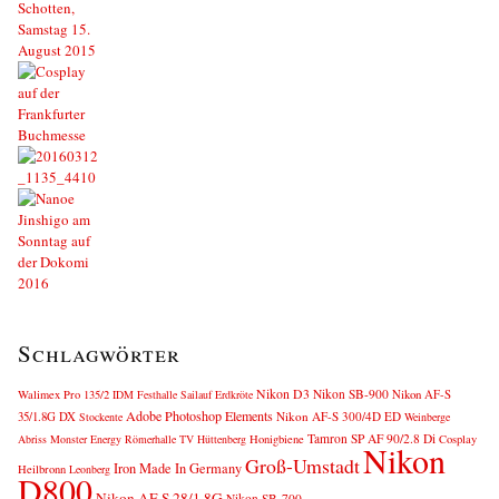
Schlagwörter
Nikon D3
Nikon SB-900
Nikon AF-S
Walimex Pro 135/2
IDM
Festhalle Sailauf
Erdkröte
Adobe Photoshop Elements
35/1.8G DX
Nikon AF-S 300/4D ED
Stockente
Weinberge
Tamron SP AF 90/2.8 Di
Abriss
Monster Energy
Römerhalle
TV Hüttenberg
Honigbiene
Cosplay
Nikon
Groß-Umstadt
Iron Made In Germany
Heilbronn
Leonberg
D800
Nikon AF-S 28/1.8G
Nikon SB-700