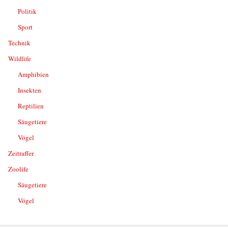
Politik
Sport
Technik
Wildlife
Amphibien
Insekten
Reptilien
Säugetiere
Vögel
Zeitraffer
Zoolife
Säugetiere
Vögel