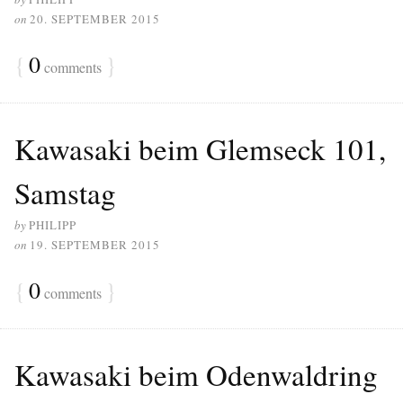
on
20. SEPTEMBER 2015
{
0
}
comments
Kawasaki beim Glemseck 101,
Samstag
by
PHILIPP
on
19. SEPTEMBER 2015
{
0
}
comments
Kawasaki beim Odenwaldring