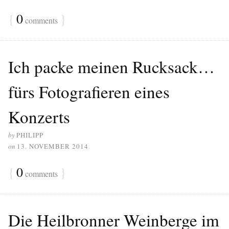
{
0
}
comments
Ich packe meinen Rucksack…
fürs Fotografieren eines
Konzerts
by
PHILIPP
on
13. NOVEMBER 2014
{
0
}
comments
Die Heilbronner Weinberge im